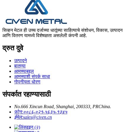
सिव्हन मेटल ही उच्च दर्जाच्या धातूंच्या साहित्याचे संशोधन, विकास, उत्पादन
आणि वितरण यामध्ये विशेषज्ञता असलेली कंपनी आहे.
द्रुत दुवे
उत्पादने
बातम्या
आमच्याबद्दल
आमच्याशी संपर्क साधा
गोपनीयता धोरण
संपर्कात रहाण्यासाठी
No.666 Xincun Road, Shanghai, 200333, PRChina.
फोन:
००८६-०२१-५६३५-१३४५
ईमेल:
sales@civen.cn