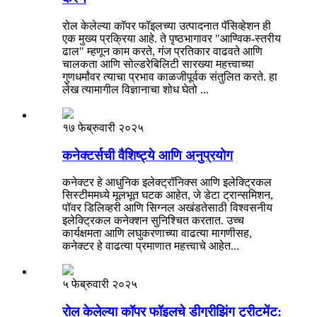
रोल केलेल्या कॉपर फॉइलच्या उत्पादनात पॅसिव्हेशन ही
एक मुख्य प्रक्रिया आहे. ते पृष्ठभागावर "आण्विक-स्तरीय
ढाल" म्हणून काम करते, गंज प्रतिकार वाढवते आणि
चालकता आणि सोल्डरेबिलिटी सारख्या महत्त्वाच्या
गुणधर्मांवर त्याचा प्रभाव काळजीपूर्वक संतुलित करते. हा
लेख त्यामागील विज्ञानाचा शोध घेतो ...
१७ फेब्रुवारी २०२५
कनेक्टर्सची वैशिष्ट्ये आणि अनुप्रयोग
कनेक्टर हे आधुनिक इलेक्ट्रॉनिक्स आणि इलेक्ट्रिकल
सिस्टीममध्ये मूलभूत घटक आहेत, जे डेटा ट्रान्समिशन,
पॉवर डिलिव्हरी आणि सिग्नल अखंडतेसाठी विश्वसनीय
इलेक्ट्रिकल कनेक्शन सुनिश्चित करतात. उच्च
कार्यक्षमता आणि लघुकरणाच्या वाढत्या मागणीसह,
कनेक्टर हे वाढत्या प्रमाणात महत्त्वाचे आहेत...
५ फेब्रुवारी २०२५
रोल केलेल्या कॉपर फॉइलचे डीग्रीझिंग ट्रीटमेंट: