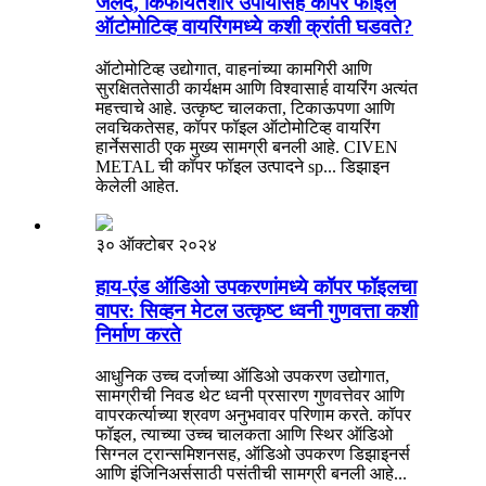
जलद, किफायतशीर उपायांसह कॉपर फॉइल
ऑटोमोटिव्ह वायरिंगमध्ये कशी क्रांती घडवते?
ऑटोमोटिव्ह उद्योगात, वाहनांच्या कामगिरी आणि
सुरक्षिततेसाठी कार्यक्षम आणि विश्वासार्ह वायरिंग अत्यंत
महत्त्वाचे आहे. उत्कृष्ट चालकता, टिकाऊपणा आणि
लवचिकतेसह, कॉपर फॉइल ऑटोमोटिव्ह वायरिंग
हार्नेससाठी एक मुख्य सामग्री बनली आहे. CIVEN
METAL ची कॉपर फॉइल उत्पादने sp... डिझाइन
केलेली आहेत.
३० ऑक्टोबर २०२४
हाय-एंड ऑडिओ उपकरणांमध्ये कॉपर फॉइलचा
वापर: सिव्हन मेटल उत्कृष्ट ध्वनी गुणवत्ता कशी
निर्माण करते
आधुनिक उच्च दर्जाच्या ऑडिओ उपकरण उद्योगात,
सामग्रीची निवड थेट ध्वनी प्रसारण गुणवत्तेवर आणि
वापरकर्त्याच्या श्रवण अनुभवावर परिणाम करते. कॉपर
फॉइल, त्याच्या उच्च चालकता आणि स्थिर ऑडिओ
सिग्नल ट्रान्समिशनसह, ऑडिओ उपकरण डिझाइनर्स
आणि इंजिनिअर्ससाठी पसंतीची सामग्री बनली आहे...