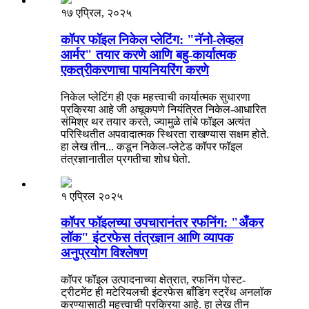
१७ एप्रिल, २०२५
कॉपर फॉइल निकेल प्लेटिंग: "नॅनो-लेव्हल
आर्मर" तयार करणे आणि बहु-कार्यात्मक
एकत्रीकरणाचा पायनियरिंग करणे
निकेल प्लेटिंग ही एक महत्त्वाची कार्यात्मक सुधारणा
प्रक्रिया आहे जी अचूकपणे नियंत्रित निकेल-आधारित
संमिश्र थर तयार करते, ज्यामुळे तांबे फॉइल अत्यंत
परिस्थितीत अपवादात्मक स्थिरता राखण्यास सक्षम होते.
हा लेख तीन... कडून निकेल-प्लेटेड कॉपर फॉइल
तंत्रज्ञानातील प्रगतीचा शोध घेतो.
१ एप्रिल २०२५
कॉपर फॉइलच्या उपचारानंतर रफनिंग: "अँकर
लॉक" इंटरफेस तंत्रज्ञान आणि व्यापक
अनुप्रयोग विश्लेषण
कॉपर फॉइल उत्पादनाच्या क्षेत्रात, रफनिंग पोस्ट-
ट्रीटमेंट ही मटेरियलची इंटरफेस बाँडिंग स्ट्रेंथ अनलॉक
करण्यासाठी महत्त्वाची प्रक्रिया आहे. हा लेख तीन