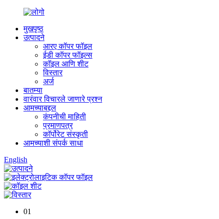
मुखपृष्ठ
उत्पादने
आरए कॉपर फॉइल
ईडी कॉपर फॉइल्स
कॉइल आणि शीट
विस्तार
अर्ज
बातम्या
वारंवार विचारले जाणारे प्रश्न
आमच्याबद्दल
कंपनीची माहिती
प्रमाणपत्र
कॉर्पोरेट संस्कृती
आमच्याशी संपर्क साधा
English
01