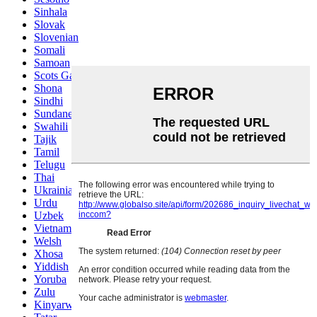
Sinhala
Slovak
Slovenian
Somali
Samoan
Scots Gaelic
Shona
Sindhi
Sundanese
Swahili
Tajik
Tamil
Telugu
Thai
Ukrainian
Urdu
Uzbek
Vietnamese
Welsh
Xhosa
Yiddish
Yoruba
Zulu
Kinyarwanda