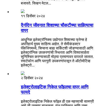
बजावते. सिव्हन मेटल...
११ डिसेंबर २०२४
दैनंदिन जीवनात शिशाच्या चौकटीच्या साहित्याचा
वापर
आधुनिक इलेक्ट्रॉनिक्स उद्योगात शिशाच्या फ्रेम्स हे
अपरिहार्य मुख्य साहित्य आहेत. ते सेमीकंडक्टर
पॅकेजिंगमध्ये, चिप्सना बाह्य सर्किटशी जोडण्यासाठी आणि
इलेक्ट्रॉनिक उपकरणांची स्थिरता आणि विश्वासार्हता
सुनिश्चित करण्यासाठी मोठ्या प्रमाणावर वापरले जातात.
स्मार्टफोन आणि घरगुती उपकरणांपासून ते ऑटोमोटिव्ह
इलेक्ट्रो...
२ डिसेंबर २०२४
इलेक्ट्रोलाइटिक निकेल फॉइलचा वापर आणि
फायदे
इलेक्ट्रोलाइटिक निकेल फॉइल ही एक महत्त्वाची सामग्री
आहे जी उत्कृष्ट चालकता, गंज प्रतिकार आणि उच्च-