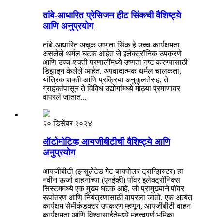
तांबे-आधारित प्रेसिजन हीट सिंकची वैशिष्ट्ये
आणि अनुप्रयोग
तांबे-आधारित अचूक उष्णता सिंक हे उच्च-कार्यक्षमता
असलेले थर्मल घटक आहेत जे इलेक्ट्रॉनिक उपकरणे
आणि उच्च-शक्ती प्रणालींमध्ये उष्णता नष्ट करण्यासाठी
डिझाइन केलेले आहेत. अपवादात्मक थर्मल चालकता,
यांत्रिक शक्ती आणि प्रक्रिया अनुकूलतेसह, ते
ग्राहकांपासून ते विविध उद्योगांमध्ये मोठ्या प्रमाणावर
वापरले जातात...
२० डिसेंबर २०२४
ऑटोमोटिव्ह आयजीबीटीची वैशिष्ट्ये आणि
अनुप्रयोग
आयजीबीटी (इन्सुलेटेड गेट बायपोलर ट्रान्झिस्टर) हा
नवीन ऊर्जा वाहनांच्या (एनईव्ही) पॉवर इलेक्ट्रॉनिक्स
सिस्टममध्ये एक मुख्य घटक आहे, जो प्रामुख्याने पॉवर
रूपांतरण आणि नियंत्रणासाठी वापरला जातो. एक अत्यंत
कार्यक्षम सेमीकंडक्टर उपकरण म्हणून, आयजीबीटी वाहन
कार्यक्षमता आणि विश्वासार्हतेमध्ये महत्त्वपूर्ण भूमिका