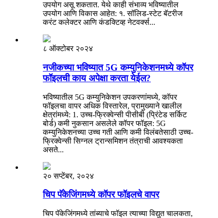
उपयोग असू शकतात. येथे काही संभाव्य भविष्यातील
उपयोग आणि विकास आहेत: १. सॉलिड-स्टेट बॅटरीज
करंट कलेक्टर आणि कंडक्टिव्ह नेटवर्क्स...
८ ऑक्टोबर २०२४
नजीकच्या भविष्यात 5G कम्युनिकेशनमध्ये कॉपर
फॉइलची काय अपेक्षा करता येईल?
भविष्यातील 5G ​​कम्युनिकेशन उपकरणांमध्ये, कॉपर
फॉइलचा वापर अधिक विस्तारेल, प्रामुख्याने खालील
क्षेत्रांमध्ये: 1. उच्च-फ्रिक्वेन्सी पीसीबी (प्रिंटेड सर्किट
बोर्ड) कमी नुकसान असलेले कॉपर फॉइल: 5G
कम्युनिकेशनच्या उच्च गती आणि कमी विलंबतेसाठी उच्च-
फ्रिक्वेन्सी सिग्नल ट्रान्समिशन तंत्राची आवश्यकता
असते...
२० सप्टेंबर, २०२४
चिप पॅकेजिंगमध्ये कॉपर फॉइलचे वापर
चिप पॅकेजिंगमध्ये तांब्याचे फॉइल त्याच्या विद्युत चालकता,