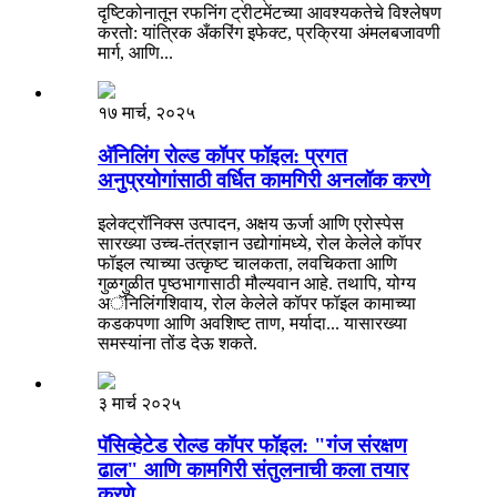
दृष्टिकोनातून रफनिंग ट्रीटमेंटच्या आवश्यकतेचे विश्लेषण
करतो: यांत्रिक अँकरिंग इफेक्ट, प्रक्रिया अंमलबजावणी
मार्ग, आणि...
१७ मार्च, २०२५
अ‍ॅनिलिंग रोल्ड कॉपर फॉइल: प्रगत
अनुप्रयोगांसाठी वर्धित कामगिरी अनलॉक करणे
इलेक्ट्रॉनिक्स उत्पादन, अक्षय ऊर्जा आणि एरोस्पेस
सारख्या उच्च-तंत्रज्ञान उद्योगांमध्ये, रोल केलेले कॉपर
फॉइल त्याच्या उत्कृष्ट चालकता, लवचिकता आणि
गुळगुळीत पृष्ठभागासाठी मौल्यवान आहे. तथापि, योग्य
अॅनिलिंगशिवाय, रोल केलेले कॉपर फॉइल कामाच्या
कडकपणा आणि अवशिष्ट ताण, मर्यादा... यासारख्या
समस्यांना तोंड देऊ शकते.
३ मार्च २०२५
पॅसिव्हेटेड रोल्ड कॉपर फॉइल: "गंज संरक्षण
ढाल" आणि कामगिरी संतुलनाची कला तयार
करणे