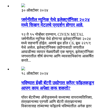
३० ऑक्टोबर २०२४
जर्मनीतील म्युनिक येथे इलेक्ट्रॉनिका २०२४
मध्ये सिव्हन मेटलचे प्रदर्शन होणार आहे.
१२ ते १५ नोव्हेंबर दरम्यान, CIVEN METAL
जर्मनीतील म्युनिक येथे होणाऱ्या इलेक्ट्रॉनिका २०२४
मध्ये सहभागी होईल. आमचे बूथ हॉल C6, बूथ २२१/९
येथे असेल. इलेक्ट्रॉनिक्स उद्योगासाठी जगातील
आघाडीच्या व्यापार मेळ्यांपैकी एक म्हणून, इलेक्ट्रॉनिका
जगभरातील शीर्ष कंपन्या आणि व्यावसायिकांना आकर्षित
करते...
१८ ऑक्टोबर २०२४
भविष्यात ईव्ही बॅटरी उद्योगात कॉपर फॉइलकडून
आपण काय अपेक्षा करू शकतो?
पॉवर बॅटरीच्या अ‍ॅनोड्समध्ये सध्याच्या वापराव्यतिरिक्त,
तंत्रज्ञानाच्या प्रगती आणि बॅटरी तंत्रज्ञानाच्या
विकासासह तांब्याच्या फॉइलचे भविष्यातील अनेक इतर