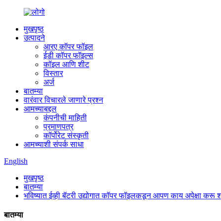
मुखपृष्ठ
उत्पादने
आरए कॉपर फॉइल
ईडी कॉपर फॉइल्स
कॉइल आणि शीट
विस्तार
अर्ज
बातम्या
वारंवार विचारले जाणारे प्रश्न
आमच्याबद्दल
कंपनीची माहिती
प्रमाणपत्र
कॉर्पोरेट संस्कृती
आमच्याशी संपर्क साधा
English
मुखपृष्ठ
बातम्या
भविष्यात ईव्ही बॅटरी उद्योगात कॉपर फॉइलकडून आपण काय अपेक्षा करू
बातम्या