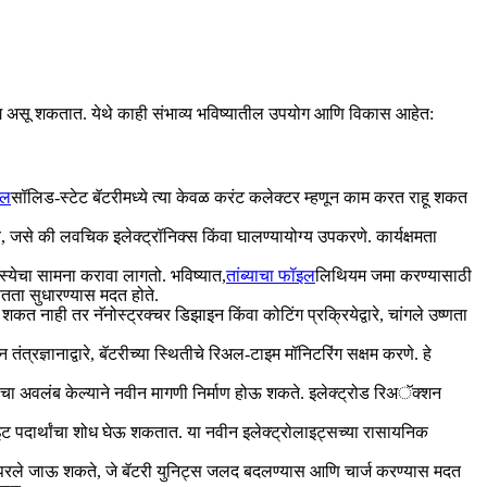
र उपयोग असू शकतात. येथे काही संभाव्य भविष्यातील उपयोग आणि विकास आहेत:
इल
सॉलिड-स्टेट बॅटरीमध्ये त्या केवळ करंट कलेक्टर म्हणून काम करत राहू शकत
 जसे की लवचिक इलेक्ट्रॉनिक्स किंवा घालण्यायोग्य उपकरणे. कार्यक्षमता
मस्येचा सामना करावा लागतो. भविष्यात,
तांब्याचा फॉइल
लिथियम जमा करण्यासाठी
ितता सुधारण्यास मदत होते.
ाही तर नॅनोस्ट्रक्चर डिझाइन किंवा कोटिंग प्रक्रियेद्वारे, चांगले उष्णता
ंत्रज्ञानाद्वारे, बॅटरीच्या स्थितीचे रिअल-टाइम मॉनिटरिंग सक्षम करणे. हे
चा अवलंब केल्याने नवीन मागणी निर्माण होऊ शकते. इलेक्ट्रोड रिअॅक्शन
ाइट पदार्थांचा शोध घेऊ शकतात. या नवीन इलेक्ट्रोलाइट्सच्या रासायनिक
 वापरले जाऊ शकते, जे बॅटरी युनिट्स जलद बदलण्यास आणि चार्ज करण्यास मदत