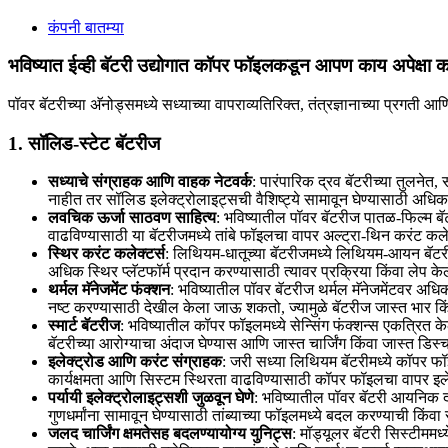
कंपनी बातम्या
भविष्यात ईव्ही बॅटरी उद्योगात कॉपर फॉइलकडून आपण काय अपेक्षा
पॉवर बॅटरीच्या अ‍ॅनोड्समध्ये सध्याच्या वापराव्यतिरिक्त, तंत्रज्ञानाच्या प्र
1.
सॉलिड-स्टेट बॅटरीज
सध्याचे संग्राहक आणि वाहक नेटवर्क
: पारंपारिक द्रव बॅटरीच्या तुलनेत
नाहीत तर सॉलिड इलेक्ट्रोलाइट्सची वैशिष्ट्ये सामावून घेण्यासाठी अध
लवचिक ऊर्जा साठवण साहित्य
: भविष्यातील पॉवर बॅटरीज पातळ-फिल्म बॅ
वाढविण्यासाठी या बॅटरीजमध्ये तांबे फॉइलचा वापर अल्ट्रा-थिन करंट कल
स्थिर करंट कलेक्टर्स
: लिथियम-धातूच्या बॅटरीजमध्ये लिथियम-आयन बॅटरीजप
अधिक स्थिर प्लॅटफॉर्म प्रदान करण्यासाठी त्यावर प्रक्रिया किंवा लेप क
थर्मल मॅनेजमेंट फंक्शन
: भविष्यातील पॉवर बॅटरीज थर्मल मॅनेजमेंटवर अध
नष्ट करण्यासाठी देखील केला जाऊ शकतो, ज्यामुळे बॅटरीज जास्त भार क
स्मार्ट बॅटरीज
: भविष्यातील कॉपर फॉइलमध्ये सेन्सिंग फंक्शन्स एकत्रित केल
बॅटरीच्या आरोग्याचा अंदाज घेण्यास आणि जास्त चार्जिंग किंवा जास्त डि
इलेक्ट्रोड आणि करंट संग्राहक
: जरी सध्या लिथियम बॅटरीमध्ये कॉपर फ
कार्यक्षमता आणि सिस्टम स्थिरता वाढविण्यासाठी कॉपर फॉइलचा वापर इलेक्
पर्यायी इलेक्ट्रोलाइट्सशी जुळवून घेणे
: भविष्यातील पॉवर बॅटरी आयनिक द्
गुणधर्मांना सामावून घेण्यासाठी तांब्याच्या फॉइलमध्ये बदल करण्याची कि
जलद चार्जिंग क्षमतेसह बदलण्यायोग्य युनिट्स
: मॉड्यूलर बॅटरी सिस्टीमम