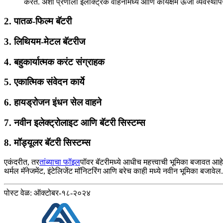
करते. अशा प्रणाली इलेक्ट्रिक वाहनांमध्ये आणि कार्यक्षम ऊर्जा व्यवस्थ
2.
पातळ-फिल्म बॅटरी
3.
लिथियम-मेटल बॅटरीज
4.
बहुकार्यात्मक करंट संग्राहक
5.
एकात्मिक संवेदन कार्ये
6.
हायड्रोजन इंधन सेल वाहने
7.
नवीन इलेक्ट्रोलाइट आणि बॅटरी सिस्टम्स
8.
मॉड्यूलर बॅटरी सिस्टम्स
एकंदरीत, तर
तांब्याचा फॉइल
पॉवर बॅटरीमध्ये आधीच महत्त्वाची भूमिका बजावत आह
थर्मल मॅनेजमेंट, इंटेलिजेंट मॉनिटरिंग आणि बरेच काही मध्ये नवीन भूमिका बजावेल.
पोस्ट वेळ: ऑक्टोबर-१८-२०२४