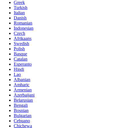
Greek
Turkish
Italian
Danish
Romanian
Indonesian
Czech
Afrikaans
Swedish
Polish
Basque
Catalan
Esperanto
Hindi
Lao
Albanian
Amharic
Armenian
Azerbaijani
Belarusian
Bengali
Bosnian
Bulgarian
Cebuano
Chichewa