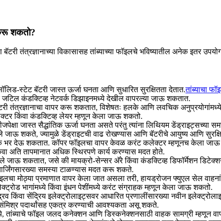
 करू शकतो?
गती आणि बॅटरी तंत्रज्ञानाच्या विकासासह तांब्याच्या फॉइलचे भविष्यातील अनेक इत
, सॉलिड-स्टेट बॅटरी जास्त ऊर्जा घनता आणि सुधारित सुरक्षितता देतात.
तांब्याचा फॉ
िक जटिल कंडक्टिव्ह नेटवर्क डिझाइनमध्ये देखील वापरल्या जाऊ शकतात.
टरी तंत्रज्ञानाचा वापर करू शकतात, विशेषतः हलके आणि लवचिक अनुप्रयोगांमध्ये,
ेक्टर किंवा कंडक्टिव्ह लेयर म्हणून केला जाऊ शकतो.
ेक्षा जास्त सैद्धांतिक ऊर्जा घनता असते परंतु त्यांना लिथियम डेंड्राइट्सच्या स
ेले जाऊ शकते, ज्यामुळे डेंड्राइटची वाढ रोखण्यास आणि बॅटरीचे आयुष्य आणि सुरक्ष
िक भर देऊ शकतात. कॉपर फॉइलचा वापर केवळ करंट कलेक्टर म्हणूनच केला जाऊ शकत न
िंवा अति तापमानात अधिक स्थिरपणे कार्य करण्यास मदत होते.
े जाऊ शकतात, जसे की मायक्रो-सेन्सर अ‍ॅरे किंवा कंडक्टिव्ह डिफॉर्मेशन डिटेक्शन त
स्चार्जिंगसारख्या समस्या टाळण्यास मदत करू शकते.
ॉइलचा मोठ्या प्रमाणात वापर केला जात असला तरी, हायड्रोजन फ्युएल सेल वाहनां
ट्रोड भागांमध्ये किंवा इंधन पेशींमध्ये करंट संग्राहक म्हणून केला जाऊ शकतो.
रव किंवा सेंद्रिय इलेक्ट्रोलाइट्सवर आधारित प्रणालींसारख्या नवीन इलेक्ट्रोल
ंवा संमिश्र पदार्थांसह एकत्र करण्याची आवश्यकता असू शकते.
ध्ये, तांब्याचे फॉइल जलद कनेक्शन आणि डिस्कनेक्शनसाठी वाहक सामग्री म्हणून