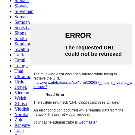
Sinhala
Slovak
Slovenian
Somali
Samoan
Scots Gaelic
Shona
Sindhi
Sundanese
Swahili
Tajik
Tamil
Telugu
Thai
Ukrainian
Urdu
Uzbek
Vietnamese
Welsh
Xhosa
Yiddish
Yoruba
Zulu
Kinyarwanda
Tatar