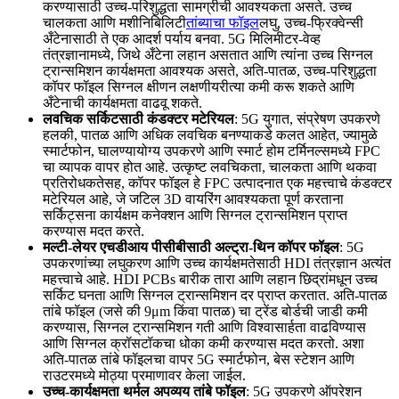
करण्यासाठी उच्च-परिशुद्धता सामग्रीची आवश्यकता असते. उच्च
चालकता आणि मशीनिबिलिटी
तांब्याचा फॉइल
लघु, उच्च-फ्रिक्वेन्सी
अँटेनासाठी ते एक आदर्श पर्याय बनवा. 5G मिलिमीटर-वेव्ह
तंत्रज्ञानामध्ये, जिथे अँटेना लहान असतात आणि त्यांना उच्च सिग्नल
ट्रान्समिशन कार्यक्षमता आवश्यक असते, अति-पातळ, उच्च-परिशुद्धता
कॉपर फॉइल सिग्नल क्षीणन लक्षणीयरीत्या कमी करू शकते आणि
अँटेनाची कार्यक्षमता वाढवू शकते.
लवचिक सर्किटसाठी कंडक्टर मटेरियल
: 5G युगात, संप्रेषण उपकरणे
हलकी, पातळ आणि अधिक लवचिक बनण्याकडे कलत आहेत, ज्यामुळे
स्मार्टफोन, घालण्यायोग्य उपकरणे आणि स्मार्ट होम टर्मिनल्समध्ये FPC
चा व्यापक वापर होत आहे. उत्कृष्ट लवचिकता, चालकता आणि थकवा
प्रतिरोधकतेसह, कॉपर फॉइल हे FPC उत्पादनात एक महत्त्वाचे कंडक्टर
मटेरियल आहे, जे जटिल 3D वायरिंग आवश्यकता पूर्ण करताना
सर्किट्सना कार्यक्षम कनेक्शन आणि सिग्नल ट्रान्समिशन प्राप्त
करण्यास मदत करते.
मल्टी-लेयर एचडीआय पीसीबीसाठी अल्ट्रा-थिन कॉपर फॉइल
: 5G
उपकरणांच्या लघुकरण आणि उच्च कार्यक्षमतेसाठी HDI तंत्रज्ञान अत्यंत
महत्त्वाचे आहे. HDI PCBs बारीक तारा आणि लहान छिद्रांमधून उच्च
सर्किट घनता आणि सिग्नल ट्रान्समिशन दर प्राप्त करतात. अति-पातळ
तांबे फॉइल (जसे की 9μm किंवा पातळ) चा ट्रेंड बोर्डची जाडी कमी
करण्यास, सिग्नल ट्रान्समिशन गती आणि विश्वासार्हता वाढविण्यास
आणि सिग्नल क्रॉसटॉकचा धोका कमी करण्यास मदत करतो. अशा
अति-पातळ तांबे फॉइलचा वापर 5G स्मार्टफोन, बेस स्टेशन आणि
राउटरमध्ये मोठ्या प्रमाणावर केला जाईल.
उच्च-कार्यक्षमता थर्मल अपव्यय तांबे फॉइल
: 5G उपकरणे ऑपरेशन