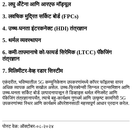
2.
लघु अँटेना आणि आरएफ मॉड्यूल
3.
लवचिक मुद्रित सर्किट बोर्ड (FPCs)
4.
उच्च-घनता इंटरकनेक्ट (HDI) तंत्रज्ञान
5.
थर्मल व्यवस्थापन
6.
कमी-तापमानाचे को-फायर्ड सिरेमिक (LTCC) पॅकेजिंग
तंत्रज्ञान
7.
मिलिमीटर-वेव्ह रडार सिस्टीम
एकंदरीत, भविष्यातील 5G ​​कम्युनिकेशन उपकरणांमध्ये कॉपर फॉइलचा वापर
अधिक व्यापक आणि सखोल असेल. उच्च-फ्रिक्वेन्सी सिग्नल ट्रान्समिशन आणि
उच्च-घनता सर्किट बोर्ड उत्पादनापासून ते डिव्हाइस थर्मल मॅनेजमेंट आणि
पॅकेजिंग तंत्रज्ञानापर्यंत, त्याचे बहु-कार्यक्षम गुणधर्म आणि उत्कृष्ट कामगिरी 5G
उपकरणांच्या स्थिर आणि कार्यक्षम ऑपरेशनसाठी महत्त्वपूर्ण आधार प्रदान करेल.
पोस्ट वेळ: ऑक्टोबर-०८-२०२४