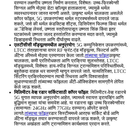
दरम्यान लक्षणीय उष्णता निर्माण करतात, विशेषतः उच्च-फ्रिक्वेन्सी
सिग्नल आणि मोठ्या डेटा व्हॉल्यूम हाताळताना, ज्यामुळे थर्मल
व्यवस्थापनावर जास्त मागणी असते. उत्कृष्ट थर्मल चालकता असलेले
कॉपर फॉइल, 5G उपकरणांच्या थर्मल स्ट्रक्चर्समध्ये वापरले जाऊ
शकते, जसे की थर्मल कंडक्टिव्ह शीट्स, डिसिपेशन फिल्म्स किंवा थर्मल
अॅडेसिव्ह लेयर्स, उष्णता स्त्रोतापासून उष्णता सिंक किंवा इतर
घटकांमध्ये उष्णता जलद हस्तांतरित करण्यास मदत करते, ज्यामुळे
डिव्हाइसची स्थिरता आणि दीर्घायुष्य वाढते.
एलटीसीसी मॉड्यूल्समधील अनुप्रयोग
: 5G कम्युनिकेशन उपकरणांमध्ये,
LTCC तंत्रज्ञानाचा वापर RF फ्रंट-एंड मॉड्यूल्स, फिल्टर्स आणि
अँटेना अ‍ॅरेमध्ये मोठ्या प्रमाणावर केला जातो.
तांब्याचा फॉइल
उत्कृष्ट
चालकता, कमी प्रतिरोधकता आणि प्रक्रिया सुलभतेसह, LTCC
मॉड्यूलमध्ये, विशेषतः हाय-स्पीड सिग्नल ट्रान्समिशन परिस्थितींमध्ये,
बहुतेकदा वाहक थर सामग्री म्हणून वापरले जाते. याव्यतिरिक्त, LTCC
सिंटरिंग प्रक्रियेदरम्यान त्याची स्थिरता आणि विश्वासार्हता
सुधारण्यासाठी तांब्याच्या फॉइलला अँटी-ऑक्सिडेशन सामग्रीने लेपित
केले जाऊ शकते.
मिलिमीटर-वेव्ह रडार सर्किटसाठी कॉपर फॉइल
: मिलिमीटर-वेव्ह रडारचे
5G युगात व्यापक अनुप्रयोग आहेत, ज्यामध्ये स्वायत्त ड्रायव्हिंग आणि
बुद्धिमान सुरक्षा यांचा समावेश आहे. या रडारना खूप उच्च फ्रिक्वेन्सीवर
(सामान्यतः 24GHz आणि 77GHz दरम्यान) ऑपरेट करावे
लागते.
तांब्याचा फॉइल
रडार सिस्टीममध्ये आरएफ सर्किट बोर्ड आणि
अँटेना मॉड्यूल तयार करण्यासाठी वापरले जाऊ शकते, जे उत्कृष्ट
सिग्नल अखंडता आणि ट्रान्समिशन कार्यक्षमता प्रदान करते.