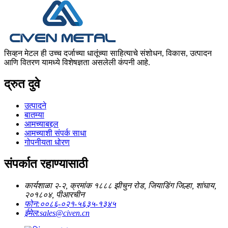
सिव्हन मेटल ही उच्च दर्जाच्या धातूंच्या साहित्याचे संशोधन, विकास, उत्पादन
आणि वितरण यामध्ये विशेषज्ञता असलेली कंपनी आहे.
द्रुत दुवे
उत्पादने
बातम्या
आमच्याबद्दल
आमच्याशी संपर्क साधा
गोपनीयता धोरण
संपर्कात रहाण्यासाठी
कार्यशाळा २-२, क्रमांक १८८८ झीचुन रोड, जियाडिंग जिल्हा, शांघाय,
२०१८०४, पीआरचीन
फोन:
००८६-०२१-५६३५-१३४५
ईमेल:
sales@civen.cn