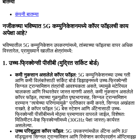
बातम्या
कंपनी बातम्या
नजीकच्या भविष्यात 5G कम्युनिकेशनमध्ये कॉपर फॉइलची काय
अपेक्षा आहे?
भविष्यातील 5G ​​कम्युनिकेशन उपकरणांमध्ये, तांब्याच्या फॉइलचा वापर अधिक
विस्तारेल, प्रामुख्याने खालील क्षेत्रांमध्ये:
1.
उच्च-फ्रिक्वेन्सी पीसीबी (मुद्रित सर्किट बोर्ड)
कमी नुकसान असलेले कॉपर फॉइल
: 5G कम्युनिकेशनच्या उच्च गती
आणि कमी विलंबतेसाठी सर्किट बोर्ड डिझाइनमध्ये उच्च-फ्रिक्वेन्सी
सिग्नल ट्रान्समिशन तंत्रांची आवश्यकता असते, ज्यामुळे मटेरियल
चालकता आणि स्थिरतेवर जास्त मागणी असते. कमी नुकसान असलेले
कॉपर फॉइल, त्याच्या गुळगुळीत पृष्ठभागासह, सिग्नल ट्रान्समिशन
दरम्यान "त्वचेच्या परिणामामुळे" प्रतिकार कमी करते, सिग्नल अखंडता
राखते. हे कॉपर फॉइल 5G बेस स्टेशन आणि अँटेनासाठी उच्च-
फ्रिक्वेन्सी पीसीबीमध्ये मोठ्या प्रमाणावर वापरले जाईल, विशेषतः
मिलिमीटर-वेव्ह फ्रिक्वेन्सीमध्ये (30GHz पेक्षा जास्त) कार्यरत
असलेल्या.
उच्च परिशुद्धता कॉपर फॉइल
: 5G उपकरणांमधील अँटेना आणि RF
मॉड्यूलना सिग्नल ट्रान्समिशन आणि रिसेप्शन कार्यप्रदर्शन ऑप्टिमाइझ