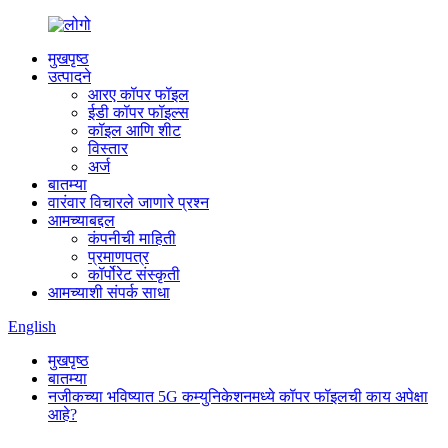
मुखपृष्ठ
उत्पादने
आरए कॉपर फॉइल
ईडी कॉपर फॉइल्स
कॉइल आणि शीट
विस्तार
अर्ज
बातम्या
वारंवार विचारले जाणारे प्रश्न
आमच्याबद्दल
कंपनीची माहिती
प्रमाणपत्र
कॉर्पोरेट संस्कृती
आमच्याशी संपर्क साधा
English
मुखपृष्ठ
बातम्या
नजीकच्या भविष्यात 5G कम्युनिकेशनमध्ये कॉपर फॉइलची काय अपेक्षा
आहे?